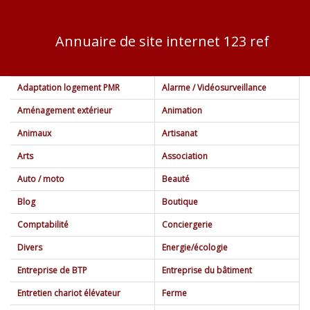
Annuaire de site internet 123 ref
Adaptation logement PMR
Alarme / Vidéosurveillance
Aménagement extérieur
Animation
Centre de loisirs
(3)
Animaux
Artisanat
Château gonflable
(1)
Accessoires
Affutage
(1)
(1)
Arts
Association
Location de salle
(1)
Animalerie
Agriculture
(2)
(4)
Fleuriste
(5)
Auto / moto
Beauté
Mariage
(9)
Assurance
Architecte
(1)
(3)
Galerie d'Art
(1)
Auto école / moto école
Bijoux
(2)
(4)
Blog
Boutique
Centre équestre
Bardage
(2)
(2)
Gravure
(1)
Dépannage
Coiffeur
(1)
(8)
Comptabilité
Conciergerie
Photographe
(6)
Entreprise de transport
Couturier
(6)
(3)
Divers
Energie/écologie
Garage
Esthéticienne
(5)
(6)
Accessoires historiques
(1)
Entreprise de BTP
Entreprise du bâtiment
Avocat
(1)
Construction
(15)
Entretien chariot élévateur
Ferme
Centre d'appel
(0)
Energies Solaires
(4)