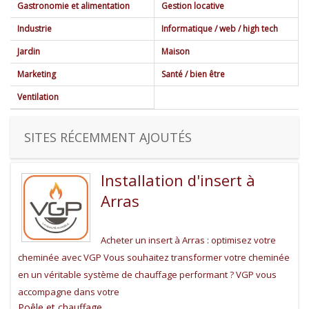
Gastronomie et alimentation
Gestion locative
Citerne
(1)
Extension
(4)
Bar
(1)
Industrie
Informatique / web / high tech
Façade
(7)
Bonbons
(0)
Actualités
(5)
Jardin
Maison
Boucherie
(3)
Agence web et
Elagage / abattage
Courtier
(5)
(1)
Marketing
Santé / bien être
Boulangerie / Patisserie
(8)
communication
(7)
Entretien
Cuisine
(7)
(5)
Kinésiologue
(1)
Ventilation
Annuaires
(33)
Matériel
Décoration intérieure
(2)
(13)
Matériel médical
(1)
Formation
(1)
Paysagiste
Déménagement
(11)
(4)
Médical
(2)
SITES RÉCEMMENT AJOUTÉS
Podologue
(6)
Installation d'insert à
Arras
Acheter un insert à Arras : optimisez votre
cheminée avec VGP Vous souhaitez transformer votre cheminée
en un véritable système de chauffage performant ? VGP vous
accompagne dans votre
Poêle et chauffage