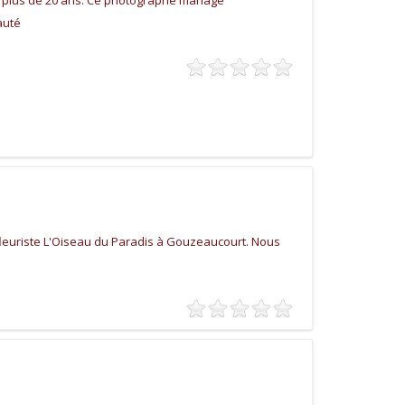
 plus de 20 ans. Ce photographe mariage
auté
fleuriste L'Oiseau du Paradis à Gouzeaucourt. Nous