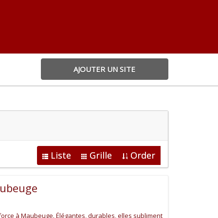
AJOUTER UN SITE
Liste
Grille
Order
aubeuge
force à Maubeuge. Élégantes, durables, elles subliment