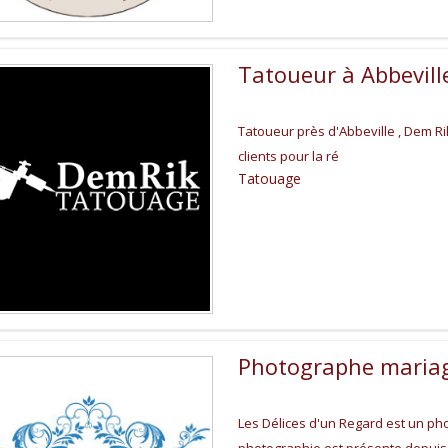
Tatoueur à Abbevill
Tatoueur près d'Abbeville , Dem Ri
clients pour la ré
Tatouage
Photographe mariag
Les Délices d'un Regard est un ph