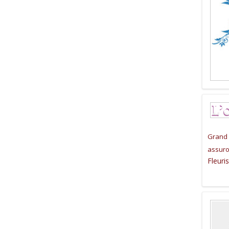
Grand 
assuron
Fleuri