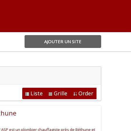
AJOUTER UN SITE
Liste
Grille
Order
thune
ASP est un plombier chauffagiste près de Béthune et