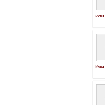
Menui
Menui